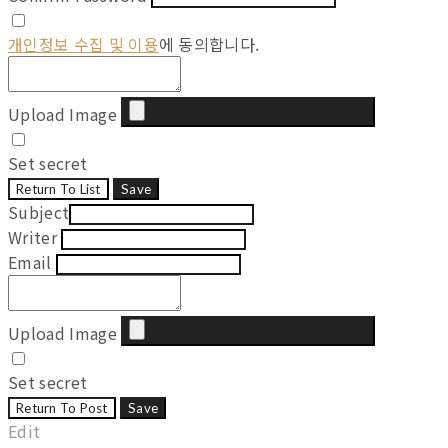
개인정보 수집 및 이용
에 동의합니다.
Upload Image
Set secret
Return To List
Save
Subject
Writer
Email
Upload Image
Set secret
Return To Post
Save
Edit